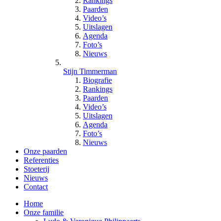
Rankings
Paarden
Video’s
Uitslagen
Agenda
Foto’s
Nieuws
Stijn Timmerman
Biografie
Rankings
Paarden
Video’s
Uitslagen
Agenda
Foto’s
Nieuws
Onze paarden
Referenties
Stoeterij
Nieuws
Contact
Home
Onze familie
Hoofdnavigatie